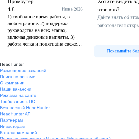
Промоутер
Хотите видеть з
4,8
отзывов?
Июнь 2026
1) свободное время работы, в
Дайте знать об эт
любом районе. 2) поддержка
работодателя откр
руководства на всех этапах,
включая денежные выплаты. 3)
работа легка и понятна(на свежем
воздухе вообще кайф) 4) заработок
Показывайте бо
выше среднего 5) есть стажировка
HeadHunter
Размещение вакансий
Поиск по резюме
О компании
Наши вакансии
Реклама на сайте
Требования к ПО
Безопасный HeadHunter
HeadHunter API
Партнерам
Инвесторам
Каталог компаний
Поиск по вакансиям в Мытищах (Московская область)