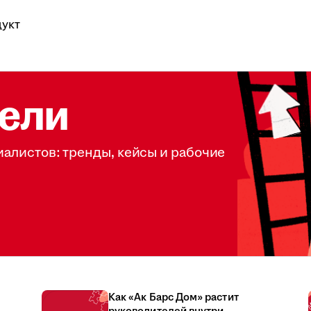
укт
ели
иалистов: тренды, кейсы и рабочие
Как «Ак Барс Дом» растит