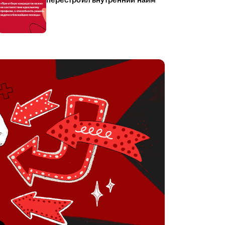
перестроил внутренний найм