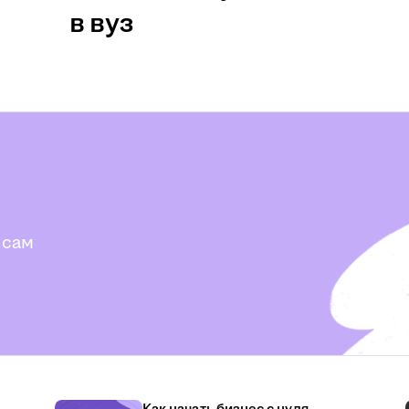
в вуз
 сам