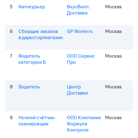
5
Автокурьер
ВкусВилл.
Москва
Доставка
6
Сборщик заказов
GP Workers
Москва
в даркстор/магазин
7
Водитель
ООО Сервис
Москва
категории Б
Про
8
Водитель
Центр
Москва
Доставки
9
Ночной счётчик-
ООО Компания
Москва
сканировщик
Формула
Контроля