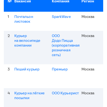
№
Вакансия
Компания
Регион
1
Почтальон
SparkWave
Москва
листовок
2
Курьер
ООО
Москва
на велосипеде
Додо Пицца
компании
(корпоративная
розничная
сеть)
3
Пеший курьер
Премьер
Москва
4
Курьер на лёгкие
ООО Курьерист
Москва
посылки