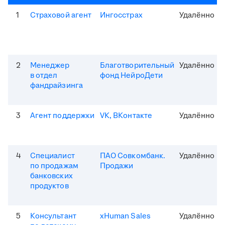
1
Страховой агент
Ингосстрах
Удалённо
2
Менеджер
Благотворительный
Удалённо
в отдел
фонд НейроДети
фандрайзинга
3
Агент поддержки
VK, ВКонтакте
Удалённо
4
Специалист
ПАО Совкомбанк.
Удалённо
по продажам
Продажи
банковских
продуктов
5
Консультант
xHuman Sales
Удалённо