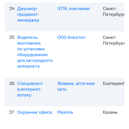
24
Джуниор-
ЭТМ, компания
Санкт-
проджект-
Петербург
менеджер
25
Водитель-
ООО Алеатех
Санкт-
монтажник
Петербург
по установке
оборудования
для загородного
интернета
26
Специалист
Живика, аптечная
Екатеринбу
в интернет-
сеть
аптеку
27
Охранник офиса
Maxima
Казань