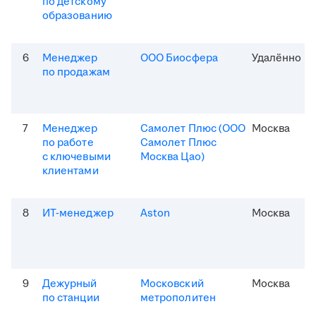
по детскому
образованию
6
Менеджер
ООО Биосфера
Удалённо
по продажам
7
Менеджер
Самолет Плюс (ООО
Москва
по работе
Самолет Плюс
с ключевыми
Москва Цао)
клиентами
8
ИТ-менеджер
Aston
Москва
9
Дежурный
Московский
Москва
по станции
метрополитен