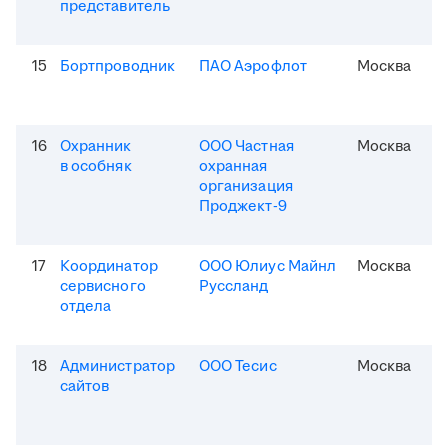
представитель
15
Бортпроводник
ПАО Аэрофлот
Москва
16
Охранник
ООО Частная
Москва
в особняк
охранная
организация
Проджект-9
17
Координатор
ООО Юлиус Майнл
Москва
сервисного
Руссланд
отдела
18
Администратор
ООО Тесис
Москва
сайтов