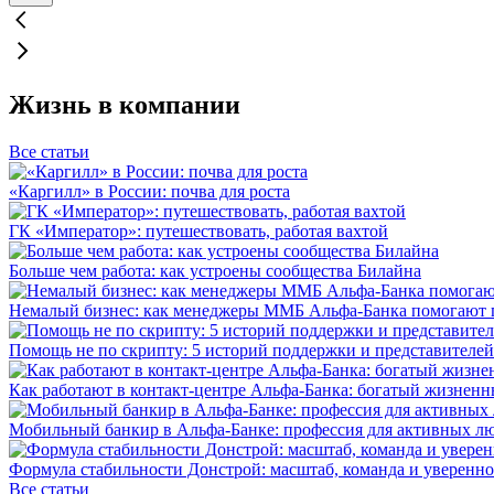
Жизнь в компании
Все статьи
«Каргилл» в России: почва для роста
ГК «Император»: путешествовать, работая вахтой
Больше чем работа: как устроены сообщества Билайна
Немалый бизнес: как менеджеры ММБ Альфа-Банка помогают 
Помощь не по скрипту: 5 историй поддержки и представителей
Как работают в контакт-центре Альфа-Банка: богатый жизненн
Мобильный банкир в Альфа-Банке: профессия для активных л
Формула стабильности Донстрой: масштаб, команда и уверенно
Все статьи