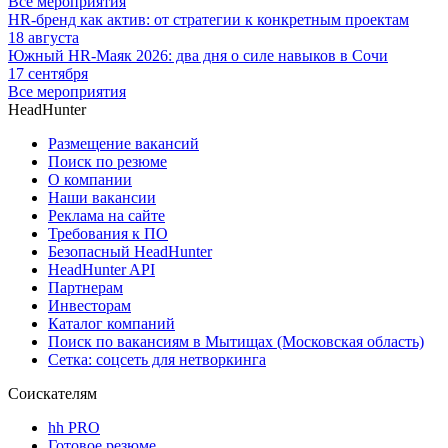
Все мероприятия
HR-бренд как актив: от стратегии к конкретным проектам
18 августа
Южный HR-Маяк 2026: два дня о силе навыков в Сочи
17 сентября
Все мероприятия
HeadHunter
Размещение вакансий
Поиск по резюме
О компании
Наши вакансии
Реклама на сайте
Требования к ПО
Безопасный HeadHunter
HeadHunter API
Партнерам
Инвесторам
Каталог компаний
Поиск по вакансиям в Мытищах (Московская область)
Сетка: соцсеть для нетворкинга
Соискателям
hh PRO
Готовое резюме