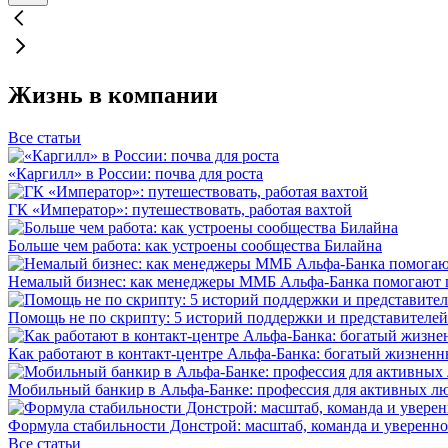
Жизнь в компании
Все статьи
«Каргилл» в России: почва для роста
ГК «Император»: путешествовать, работая вахтой
Больше чем работа: как устроены сообщества Билайна
Немалый бизнес: как менеджеры ММБ Альфа-Банка помогают 
Помощь не по скрипту: 5 историй поддержки и представителей
Как работают в контакт-центре Альфа-Банка: богатый жизненн
Мобильный банкир в Альфа-Банке: профессия для активных л
Формула стабильности Донстрой: масштаб, команда и уверенно
Все статьи