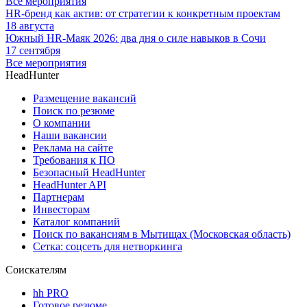
Все мероприятия
HR-бренд как актив: от стратегии к конкретным проектам
18 августа
Южный HR-Маяк 2026: два дня о силе навыков в Сочи
17 сентября
Все мероприятия
HeadHunter
Размещение вакансий
Поиск по резюме
О компании
Наши вакансии
Реклама на сайте
Требования к ПО
Безопасный HeadHunter
HeadHunter API
Партнерам
Инвесторам
Каталог компаний
Поиск по вакансиям в Мытищах (Московская область)
Сетка: соцсеть для нетворкинга
Соискателям
hh PRO
Готовое резюме