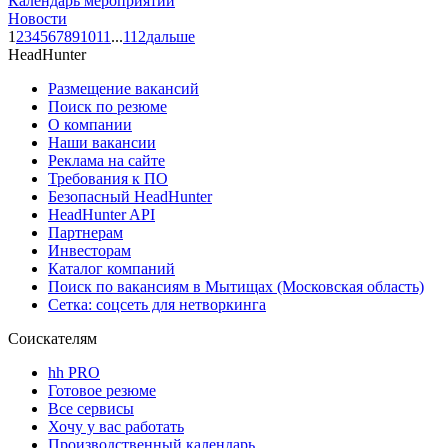
Календарь мероприятий
Новости
1
2
3
4
5
6
7
8
9
10
11
...
112
дальше
HeadHunter
Размещение вакансий
Поиск по резюме
О компании
Наши вакансии
Реклама на сайте
Требования к ПО
Безопасный HeadHunter
HeadHunter API
Партнерам
Инвесторам
Каталог компаний
Поиск по вакансиям в Мытищах (Московская область)
Сетка: соцсеть для нетворкинга
Соискателям
hh PRO
Готовое резюме
Все сервисы
Хочу у вас работать
Производственный календарь