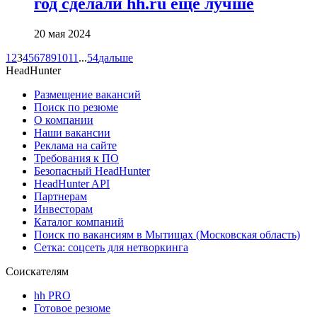
год сделали hh.ru ещё лучше
20 мая 2024
1
2
3
4
5
6
7
8
9
10
11
...
54
дальше
HeadHunter
Размещение вакансий
Поиск по резюме
О компании
Наши вакансии
Реклама на сайте
Требования к ПО
Безопасный HeadHunter
HeadHunter API
Партнерам
Инвесторам
Каталог компаний
Поиск по вакансиям в Мытищах (Московская область)
Сетка: соцсеть для нетворкинга
Соискателям
hh PRO
Готовое резюме