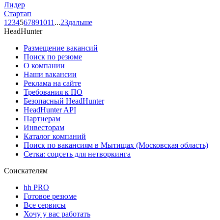
Лидер
Стартап
1
2
3
4
5
6
7
8
9
10
11
...
23
дальше
HeadHunter
Размещение вакансий
Поиск по резюме
О компании
Наши вакансии
Реклама на сайте
Требования к ПО
Безопасный HeadHunter
HeadHunter API
Партнерам
Инвесторам
Каталог компаний
Поиск по вакансиям в Мытищах (Московская область)
Сетка: соцсеть для нетворкинга
Соискателям
hh PRO
Готовое резюме
Все сервисы
Хочу у вас работать