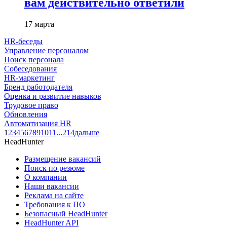
вам действительно ответили
17 марта
HR-беседы
Управление персоналом
Поиск персонала
Собеседования
HR-маркетинг
Бренд работодателя
Оценка и развитие навыков
Трудовое право
Обновления
Автоматизация HR
1
2
3
4
5
6
7
8
9
10
11
...
214
дальше
HeadHunter
Размещение вакансий
Поиск по резюме
О компании
Наши вакансии
Реклама на сайте
Требования к ПО
Безопасный HeadHunter
HeadHunter API