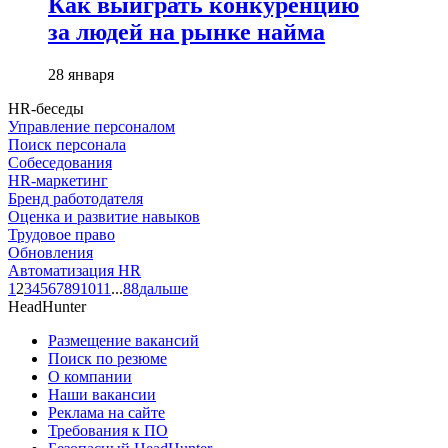
Как выиграть конкуренцию
за людей на рынке найма
28 января
HR-беседы
Управление персоналом
Поиск персонала
Собеседования
HR-маркетинг
Бренд работодателя
Оценка и развитие навыков
Трудовое право
Обновления
Автоматизация HR
1
2
3
4
5
6
7
8
9
10
11
...
88
дальше
HeadHunter
Размещение вакансий
Поиск по резюме
О компании
Наши вакансии
Реклама на сайте
Требования к ПО