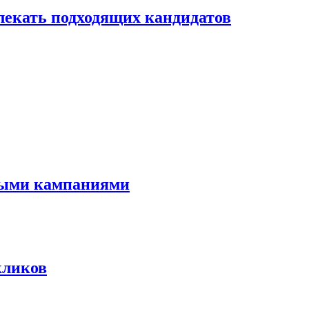
лекать подходящих кандидатов
мными кампаниями
кликов