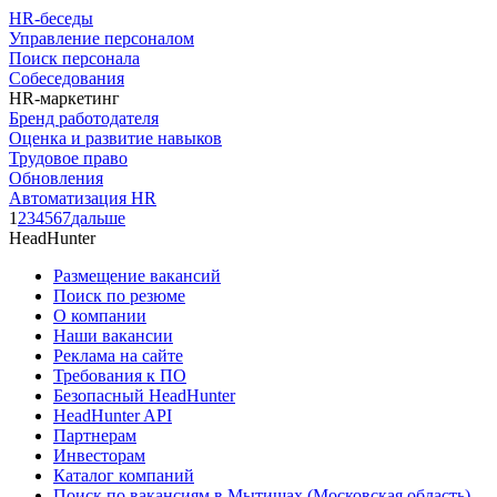
HR-беседы
Управление персоналом
Поиск персонала
Собеседования
HR-маркетинг
Бренд работодателя
Оценка и развитие навыков
Трудовое право
Обновления
Автоматизация HR
1
2
3
4
5
6
7
дальше
HeadHunter
Размещение вакансий
Поиск по резюме
О компании
Наши вакансии
Реклама на сайте
Требования к ПО
Безопасный HeadHunter
HeadHunter API
Партнерам
Инвесторам
Каталог компаний
Поиск по вакансиям в Мытищах (Московская область)