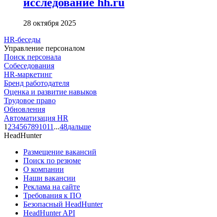
исследование hh.ru
28 октября 2025
HR-беседы
Управление персоналом
Поиск персонала
Собеседования
HR-маркетинг
Бренд работодателя
Оценка и развитие навыков
Трудовое право
Обновления
Автоматизация HR
1
2
3
4
5
6
7
8
9
10
11
...
48
дальше
HeadHunter
Размещение вакансий
Поиск по резюме
О компании
Наши вакансии
Реклама на сайте
Требования к ПО
Безопасный HeadHunter
HeadHunter API