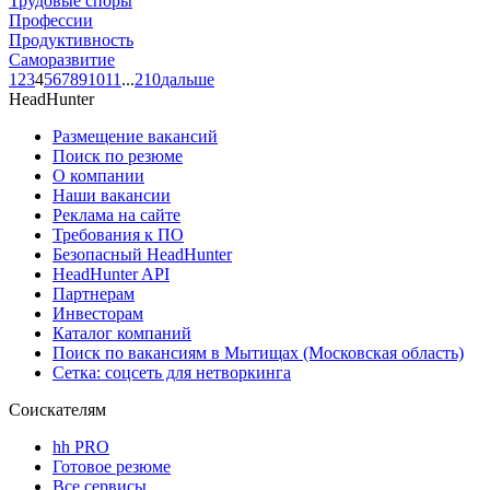
Трудовые споры
Профессии
Продуктивность
Саморазвитие
1
2
3
4
5
6
7
8
9
10
11
...
210
дальше
HeadHunter
Размещение вакансий
Поиск по резюме
О компании
Наши вакансии
Реклама на сайте
Требования к ПО
Безопасный HeadHunter
HeadHunter API
Партнерам
Инвесторам
Каталог компаний
Поиск по вакансиям в Мытищах (Московская область)
Сетка: соцсеть для нетворкинга
Соискателям
hh PRO
Готовое резюме
Все сервисы