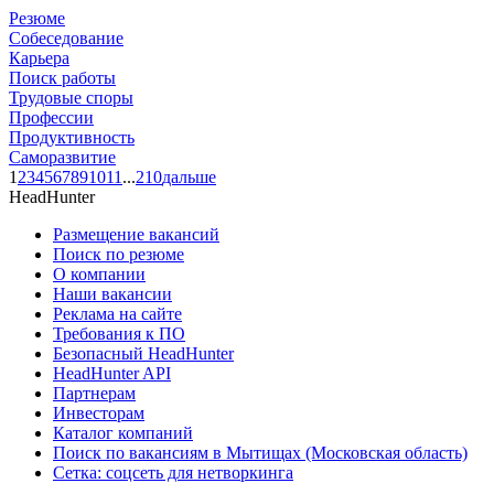
Резюме
Собеседование
Карьера
Поиск работы
Трудовые споры
Профессии
Продуктивность
Саморазвитие
1
2
3
4
5
6
7
8
9
10
11
...
210
дальше
HeadHunter
Размещение вакансий
Поиск по резюме
О компании
Наши вакансии
Реклама на сайте
Требования к ПО
Безопасный HeadHunter
HeadHunter API
Партнерам
Инвесторам
Каталог компаний
Поиск по вакансиям в Мытищах (Московская область)
Сетка: соцсеть для нетворкинга