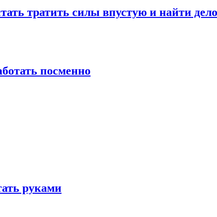
стать тратить силы впустую и найти дел
работать посменно
отать руками