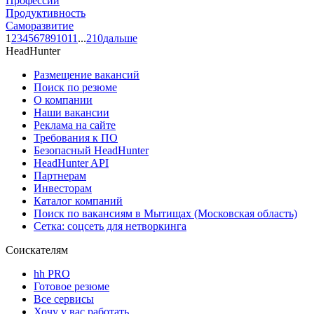
Профессии
Продуктивность
Саморазвитие
1
2
3
4
5
6
7
8
9
10
11
...
210
дальше
HeadHunter
Размещение вакансий
Поиск по резюме
О компании
Наши вакансии
Реклама на сайте
Требования к ПО
Безопасный HeadHunter
HeadHunter API
Партнерам
Инвесторам
Каталог компаний
Поиск по вакансиям в Мытищах (Московская область)
Сетка: соцсеть для нетворкинга
Соискателям
hh PRO
Готовое резюме
Все сервисы
Хочу у вас работать