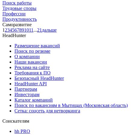
Поиск работы
Трудовые споры
Профессии
Продуктивность
Саморазвитие
1
2
3
4
5
6
7
8
9
10
11
...
21
дальше
HeadHunter
Размещение вакансий
Поиск по резюме
О компании
Наши вакансии
Реклама на сайте
Требования к ПО
Безопасный HeadHunter
HeadHunter API
Партнерам
Инвесторам
Каталог компаний
Поиск по вакансиям в Мытищах (Московская область)
Сетка: соцсеть для нетворкинга
Соискателям
hh PRO