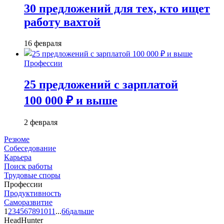
30 предложений для тех, кто ищет
работу вахтой
16 февраля
Профессии
25 предложений с зарплатой
100 000 ₽ и выше
2 февраля
Резюме
Собеседование
Карьера
Поиск работы
Трудовые споры
Профессии
Продуктивность
Саморазвитие
1
2
3
4
5
6
7
8
9
10
11
...
66
дальше
HeadHunter