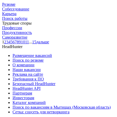
Резюме
Собеседование
Карьера
Поиск работы
Трудовые споры
Профессии
Продуктивность
Саморазвитие
1
2
3
4
5
6
7
8
9
10
11
...
15
дальше
HeadHunter
Размещение вакансий
Поиск по резюме
О компании
Наши вакансии
Реклама на сайте
Требования к ПО
Безопасный HeadHunter
HeadHunter API
Партнерам
Инвесторам
Каталог компаний
Поиск по вакансиям в Мытищах (Московская область)
Сетка: соцсеть для нетворкинга