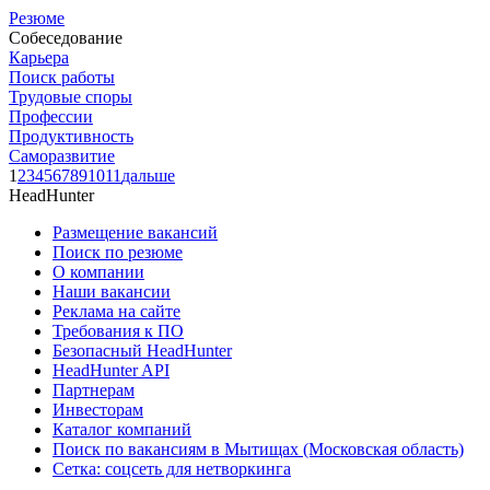
Резюме
Собеседование
Карьера
Поиск работы
Трудовые споры
Профессии
Продуктивность
Саморазвитие
1
2
3
4
5
6
7
8
9
10
11
дальше
HeadHunter
Размещение вакансий
Поиск по резюме
О компании
Наши вакансии
Реклама на сайте
Требования к ПО
Безопасный HeadHunter
HeadHunter API
Партнерам
Инвесторам
Каталог компаний
Поиск по вакансиям в Мытищах (Московская область)
Сетка: соцсеть для нетворкинга