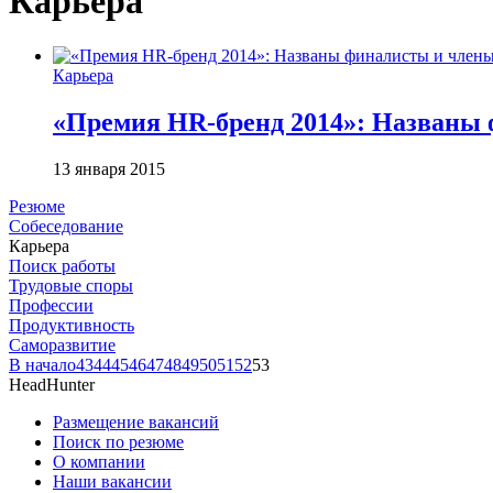
Карьера
Карьера
«Премия HR-бренд 2014»: Названы
13 января 2015
Резюме
Собеседование
Карьера
Поиск работы
Трудовые споры
Профессии
Продуктивность
Саморазвитие
В начало
43
44
45
46
47
48
49
50
51
52
53
HeadHunter
Размещение вакансий
Поиск по резюме
О компании
Наши вакансии