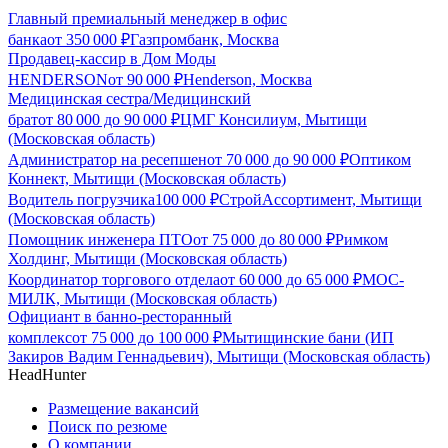
Главный премиальный менеджер в офис
банка
от
350 000
₽
Газпромбанк, Москва
Продавец-кассир в Дом Моды
HENDERSON
от
90 000
₽
Henderson, Москва
Медицинская сестра/Медицинский
брат
от
80 000
до
90 000
₽
ЦМГ Консилиум, Мытищи
(Московская область)
Администратор на ресепшен
от
70 000
до
90 000
₽
Оптиком
Коннект, Мытищи (Московская область)
Водитель погрузчика
100 000
₽
СтройАссортимент, Мытищи
(Московская область)
Помощник инженера ПТО
от
75 000
до
80 000
₽
Римком
Холдинг, Мытищи (Московская область)
Координатор торгового отдела
от
60 000
до
65 000
₽
МОС-
МИЛК, Мытищи (Московская область)
Официант в банно-ресторанный
комплекс
от
75 000
до
100 000
₽
Мытищинские бани (ИП
Закиров Вадим Геннадьевич), Мытищи (Московская область)
HeadHunter
Размещение вакансий
Поиск по резюме
О компании