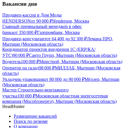
Вакансии дня
Продавец-кассир в Дом Моды
HENDERSON
от
90 000
₽
Henderson, Москва
Главный премиальный менеджер в офис
банка
от
350 000
₽
Газпромбанк, Москва
Продавец-консультант
от
64 400
до
92 300
₽
Лемана ПРО,
Мытищи (Московская область)
Координатор проектов внедрения 1С (ERP/КА/
УТС)
90 000
₽
Санто Групп, Мытищи (Московская область)
Водитель
100 000
₽
Мирстрой, Мытищи (Московская область)
Оператор на склад
98 000
₽
МИЛЛАБ, Мытищи (Московская
область)
Укладчик-упаковщик
от
80 000
до
90 000
₽
Мёллер, Мытищи
(Московская область)
Мастер Строительно-монтажного
участка
100 000
₽
Московская областная энергосетевая
компания (Мособлэнерго), Мытищи (Московская область)
HeadHunter
Размещение вакансий
Поиск по резюме
О компании