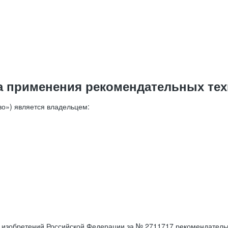
а применения рекомендательных тех
о») является владельцем:
е изобретений Российской Федерации за № 2711717 рекомендатель