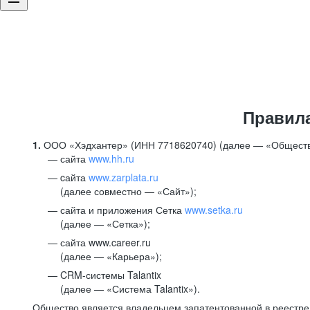
Правил
1.
ООО «Хэдхантер» (ИНН 7718620740) (далее — «Обществ
сайта
www.hh.ru
cайта
www.zarplata.ru
(далее совместно — «Сайт»);
сайта и приложения Сетка
www.setka.ru
(далее — «Сетка»);
сайта www.career.ru
(далее — «Карьера»);
CRM-системы Talantix
(далее — «Система Talantix»).
Общество является владельцем запатентованной в реестр