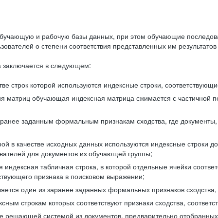
бучающую и рабочую базы данных, при этом обучающие последов
ователей о степени соответствия представленных им результатов 
 заключается в следующем:
ве строк которой используются индексные строки, соответствующ
ия матриц обучающая индексная матрица сжимается с частичной п
аранее заданным формальным признакам сходства, где документы,
ой в качестве исходных данных используются индексные строки д
ователей для документов из обучающей группы;
индексная табличная строка, в которой отдельные ячейки соответ
тствующего признака в поисковом выражении;
ляется один из заранее заданных формальных признаков сходства
ксным строкам которых соответствуют признаки сходства, соотве
е решающей системой из документов, предварительно отобранных 