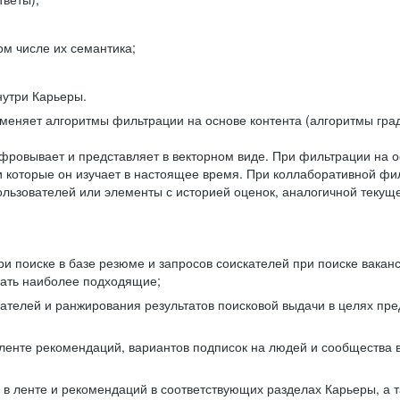
ом числе их семантика;
нутри Карьеры.
еняет алгоритмы фильтрации на основе контента (алгоритмы град
фровывает и представляет в векторном виде. При фильтрации на о
ли которые он изучает в настоящее время. При коллаборативной ф
льзователей или элементы с историей оценок, аналогичной текущ
и поиске в базе резюме и запросов соискателей при поиске вакан
рать наиболее подходящие;
одателей и ранжирования результатов поисковой выдачи в целях п
 ленте рекомендаций, вариантов подписок на людей и сообщества 
 в ленте и рекомендаций в соответствующих разделах Карьеры, а