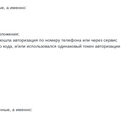
е, а именно:
иложения;
изошла авторизация по номеру телефона или через сервис
о кода, и/или использовался одинаковый токен авторизации
нные, а именно: