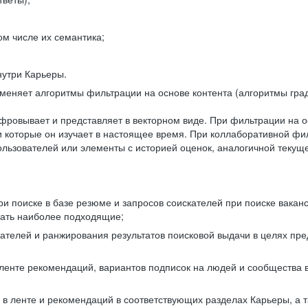
ом числе их семантика;
нутри Карьеры.
еняет алгоритмы фильтрации на основе контента (алгоритмы град
фровывает и представляет в векторном виде. При фильтрации на о
ли которые он изучает в настоящее время. При коллаборативной ф
льзователей или элементы с историей оценок, аналогичной текущ
и поиске в базе резюме и запросов соискателей при поиске вакан
рать наиболее подходящие;
одателей и ранжирования результатов поисковой выдачи в целях п
 ленте рекомендаций, вариантов подписок на людей и сообщества 
 в ленте и рекомендаций в соответствующих разделах Карьеры, а