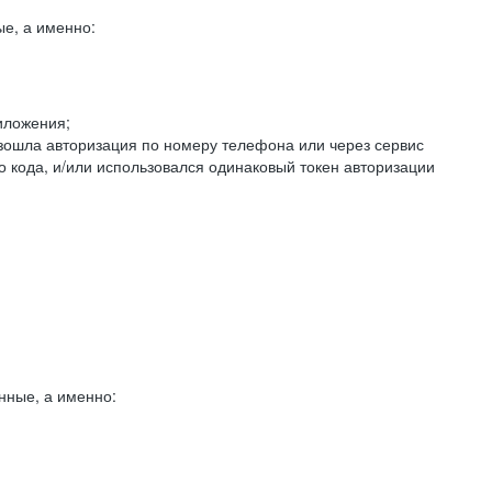
е, а именно:
иложения;
изошла авторизация по номеру телефона или через сервис
о кода, и/или использовался одинаковый токен авторизации
нные, а именно: