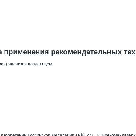
а применения рекомендательных тех
о») является владельцем:
е изобретений Российской Федерации за № 2711717 рекомендатель