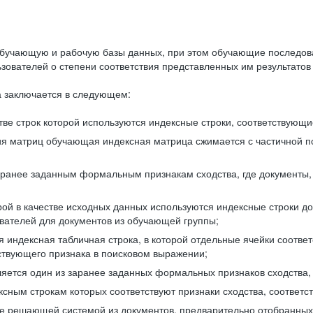
бучающую и рабочую базы данных, при этом обучающие последов
ователей о степени соответствия представленных им результатов 
 заключается в следующем:
ве строк которой используются индексные строки, соответствующ
ия матриц обучающая индексная матрица сжимается с частичной п
аранее заданным формальным признакам сходства, где документы,
ой в качестве исходных данных используются индексные строки д
ователей для документов из обучающей группы;
индексная табличная строка, в которой отдельные ячейки соответ
тствующего признака в поисковом выражении;
ляется один из заранее заданных формальных признаков сходства
ксным строкам которых соответствуют признаки сходства, соотве
е решающей системой из документов, предварительно отобранных 