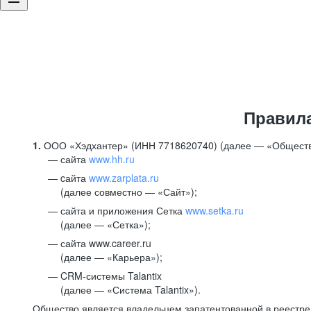
Правил
1.
ООО «Хэдхантер» (ИНН 7718620740) (далее — «Обществ
сайта
www.hh.ru
cайта
www.zarplata.ru
(далее совместно — «Сайт»);
сайта и приложения Сетка
www.setka.ru
(далее — «Сетка»);
сайта www.career.ru
(далее — «Карьера»);
CRM-системы Talantix
(далее — «Система Talantix»).
Общество является владельцем запатентованной в реестр