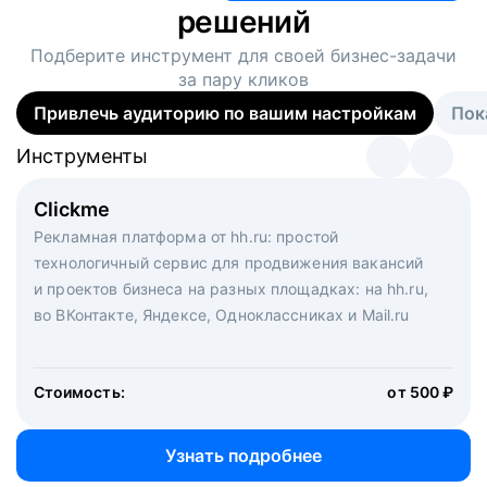
решений
Подберите инструмент для своей
бизнес-задачи
за пару кликов
Привлечь аудиторию по вашим настройкам
Пок
Инструменты
Инструменты
Инструменты
Виртуальный рекрутер
Clickme
Вакансия дня
Массовый подбор под ключ. Решите, сколько
Рекламная платформа от hh.ru: простой
Рекламный формат для вакансий на главной странице
кандидатов и когда вам нужно, и за дело возьмутся
технологичный сервис для продвижения вакансий
hh.ru. Увеличивает количество откликов
маркетологи, рекрутеры и проектные менеджеры
и проектов бизнеса на разных площадках: на hh.ru,
hh.ru с целым набором digital-инструментов
во ВКонтакте, Яндексе, Одноклассниках и Mail.ru
Стоимость:
от 200 000 ₽
Узнать подробнее
Стоимость:
от 500 ₽
Узнать подробнее
Узнать подробнее