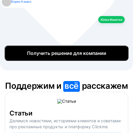
Борис Кашко
Юлия Изоитко
Александр Кулагин
Даниил Макаров
Екатерина Лазаренко
Юлия Изоитко
Получить решение для компании
Поддержим и
всё
расскажем
Статьи
Делимся новостями, историями клиентов и советами
про рекламные продукты и платформу Clickme