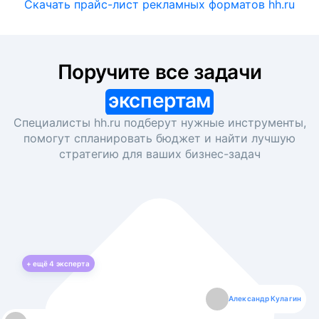
Скачать прайс-лист рекламных форматов hh.ru
Поручите все задачи
экспертам
Специалисты hh.ru подберут нужные инструменты,
помогут спланировать бюджет и найти лучшую
стратегию для ваших
бизнес-задач
+ ещё
4
эксперта
Екатерина Лазаренко
Александр Кулагин
Даниил Макаров
Борис Кашко
Юлия Изоитко