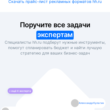
Скачать прайс-лист рекламных форматов hh.ru
Поручите все задачи
экспертам
Специалисты hh.ru подберут нужные инструменты,
помогут спланировать бюджет и найти лучшую
стратегию для ваших
бизнес-задач
+ ещё
4
эксперта
Екатерина Лазаренко
Александр Кулагин
Даниил Макаров
Борис Кашко
Юлия Изоитко