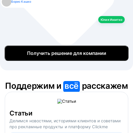
Борис Кашко
Юлия Изоитко
Александр Кулагин
Даниил Макаров
Екатерина Лазаренко
Юлия Изоитко
Получить решение для компании
Поддержим и
всё
расскажем
Статьи
Делимся новостями, историями клиентов и советами
про рекламные продукты и платформу Clickme