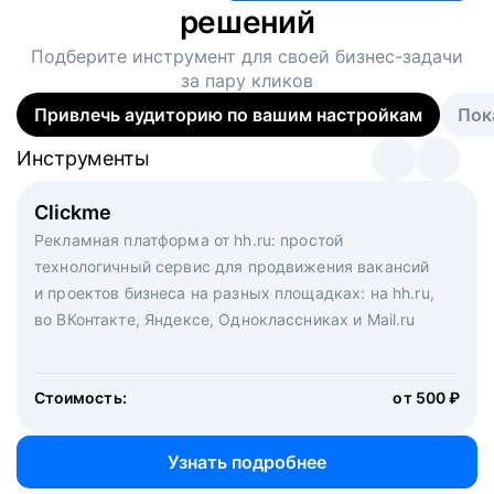
решений
Подберите инструмент для своей
бизнес-задачи
за пару кликов
Привлечь аудиторию по вашим настройкам
Пок
Инструменты
Инструменты
Инструменты
Виртуальный рекрутер
Clickme
Вакансия дня
Массовый подбор под ключ. Решите, сколько
Рекламная платформа от hh.ru: простой
Рекламный формат для вакансий на главной странице
кандидатов и когда вам нужно, и за дело возьмутся
технологичный сервис для продвижения вакансий
hh.ru. Увеличивает количество откликов
маркетологи, рекрутеры и проектные менеджеры
и проектов бизнеса на разных площадках: на hh.ru,
hh.ru с целым набором digital-инструментов
во ВКонтакте, Яндексе, Одноклассниках и Mail.ru
Стоимость:
от 200 000 ₽
Узнать подробнее
Стоимость:
от 500 ₽
Узнать подробнее
Узнать подробнее