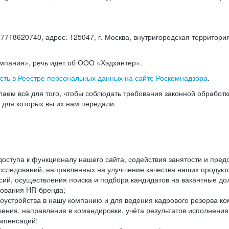
18620740, адрес: 125047, г. Москва, внутригородская территория
омпания», речь идет об ООО «Хэдхантер».
есть в Реестре персональных данных на сайте Роскомнадзора
.
аем всё для того, чтобы соблюдать требования законной обработ
, для которых вы их нам передали.
ступа к функционалу нашего сайта, содействия занятости и пред
следований, направленных на улучшение качества наших продуктов
ий, осуществления поиска и подбора кандидатов на вакантные дол
ования HR-бренда;
оустройства в нашу компанию и для ведения кадрового резерва ко
чения, направления в командировки, учёта результатов исполнени
омпенсаций;