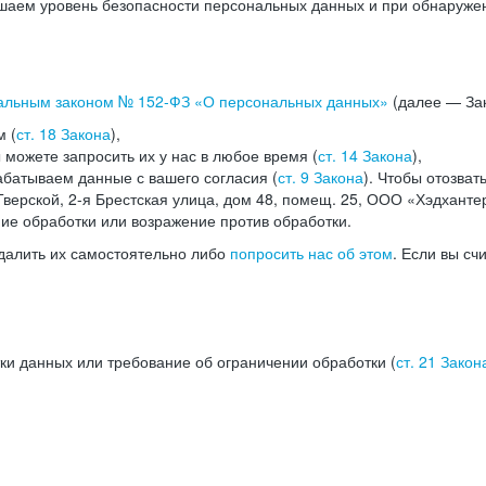
аем уровень безопасности персональных данных и при обнаружени
альным законом №
152-ФЗ
«О персональных данных»
(далее — Зак
м (
ст. 18 Закона
),
можете запросить их у нас в любое время (
ст. 14 Закона
),
абатываем данные с вашего согласия (
ст. 9 Закона
). Чтобы отозват
верской, 2-я Брестская улица, дом 48, помещ. 25, ООО «Хэдханте
ние обработки или возражение против обработки.
далить их самостоятельно либо
попросить нас об этом
. Если вы сч
ки данных или требование об ограничении обработки (
ст. 21 Закон