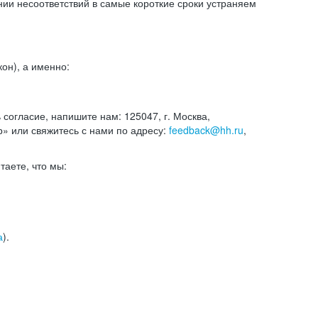
и несоответствий в самые короткие сроки устраняем
он), а именно:
ь согласие, напишите нам: 125047, г. Москва,
р» или свяжитесь с нами по адресу:
feedback@hh.ru
,
итаете, что мы:
а
).