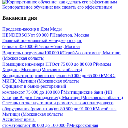
Корпоративное обучение: как сделать его эффективным
Вакансии дня
Продавец-кассир в Дом Моды
HENDERSON
от
90 000
₽
Henderson, Москва
Главный премиальный менеджер в офис
банка
от
350 000
₽
Газпромбанк, Москва
Водитель погрузчика
100 000
₽
СтройАссортимент, Мытищи
(Московская область)
Помощник инженера ПТО
от
75 000
до
80 000
₽
Римком
Холдинг, Мытищи (Московская область)
Координатор торгового отдела
от
60 000
до
65 000
₽
МОС-
МИЛК, Мытищи (Московская область)
Официант в банно-ресторанный
комплекс
от
75 000
до
100 000
₽
Мытищинские бани (ИП
Закиров Вадим Геннадьевич), Мытищи (Московская область)
Слесарь по эксплуатации и ремонту газоиспользующего
оборудования (ремонтник)
от
80 500
до
91 000
₽
Мособлгаз,
Мытищи (Московская область)
Ассистент врача-
стоматолога
от
80 000
до
100 000
₽
Микроскопная