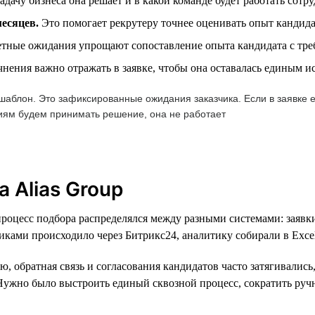
адачу бизнеса она решает и в какой команде будет работать сотр
месяцев.
Это помогает рекрутеру точнее оценивать опыт кандида
тные ожидания упрощают сопоставление опыта кандидата с тре
чнения важно отражать в заявке, чтобы она оставалась единым 
аблон. Это зафиксированные ожидания заказчика. Если в заявке ес
риям будем принимать решение, она не работает
 Alias Group
процесс подбора распределялся между разными системами: заявк
чиками происходило через Битрикс24, аналитику собирали в Excel
ю, обратная связь и согласования кандидатов часто затягивались
. Нужно было выстроить единый сквозной процесс, сократить руч