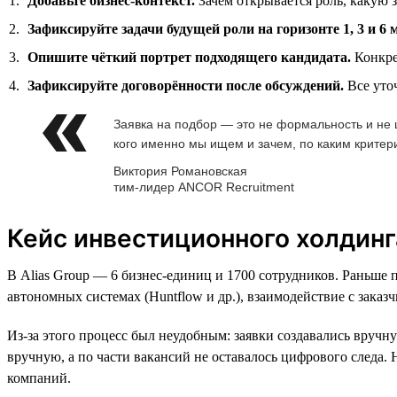
Добавьте бизнес-контекст.
Зачем открывается роль, какую з
Зафиксируйте задачи будущей роли на горизонте 1, 3 и 6 
Опишите чёткий портрет подходящего кандидата.
Конкре
Зафиксируйте договорённости после обсуждений.
Все уто
Заявка на подбор — это не формальность и не ш
кого именно мы ищем и зачем, по каким крите
Виктория Романовская
тим-лидер ANCOR Recruitment
Кейс инвестиционного холдинга
В Alias Group — 6 бизнес-единиц и 1700 сотрудников. Раньше 
автономных системах (Huntflow и др.), взаимодействие с заказ
Из-за этого процесс был неудобным: заявки создавались вручну
вручную, а по части вакансий не оставалось цифрового следа
компаний.