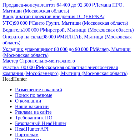
Продавец-консультант
от
64 400
до
92 300
₽
Лемана ПРО,
Мытищи (Московская область)
Координатор проектов внедрения 1С (ERP/КА/
УТС)
90 000
₽
Санто Групп, Мытищи (Московская область)
Водитель
100 000
₽
Мирстрой, Мытищи (Московская область)
Оператор на склад
98 000
₽
МИЛЛАБ, Мытищи (Московская
область)
Укладчик-упаковщик
от
80 000
до
90 000
₽
Мёллер, Мытищи
(Московская область)
Мастер Строительно-монтажного
участка
100 000
₽
Московская областная энергосетевая
компания (Мособлэнерго), Мытищи (Московская область)
HeadHunter
Размещение вакансий
Поиск по резюме
О компании
Наши вакансии
Реклама на сайте
Требования к ПО
Безопасный HeadHunter
HeadHunter API
Партнерам