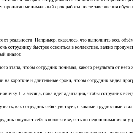
ет прописан минимальный срок работы после завершения обучени
я от реальности. Например, оказалось, что выполнить весь объём
очь сотруднику быстрее освоиться в коллективе, важно продумат
ый диалог.
ого этапа, чтобы сотрудник понимал, какого результата от него 
чи на короткие и длительные сроки, чтобы сотрудник видел прогр
новичку 1–2 месяца, пока идёт адаптация, чтобы сотрудник всег
знать, как сотрудник себя чувствует, с какими трудностями стал
рудник ощущает себя в коллективе, есть ли недопонимания внут
за выполнением плана адаптации и скорректировать процесс пр