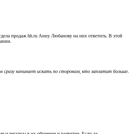
дела продаж hh.ru Анну Любанову на них ответить. В этой
пании.
он сразу начинает искать по сторонам, кто заплатит больше.
я и ресурсы в их обучение и развитие. Если да,