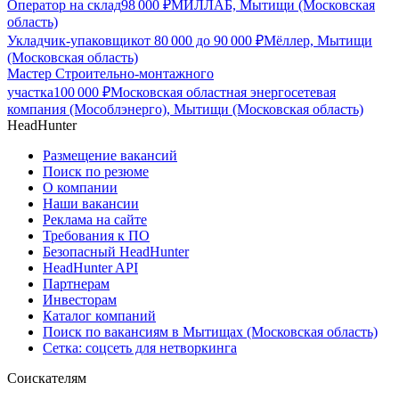
Оператор на склад
98 000
₽
МИЛЛАБ, Мытищи (Московская
область)
Укладчик-упаковщик
от
80 000
до
90 000
₽
Мёллер, Мытищи
(Московская область)
Мастер Строительно-монтажного
участка
100 000
₽
Московская областная энергосетевая
компания (Мособлэнерго), Мытищи (Московская область)
HeadHunter
Размещение вакансий
Поиск по резюме
О компании
Наши вакансии
Реклама на сайте
Требования к ПО
Безопасный HeadHunter
HeadHunter API
Партнерам
Инвесторам
Каталог компаний
Поиск по вакансиям в Мытищах (Московская область)
Сетка: соцсеть для нетворкинга
Соискателям