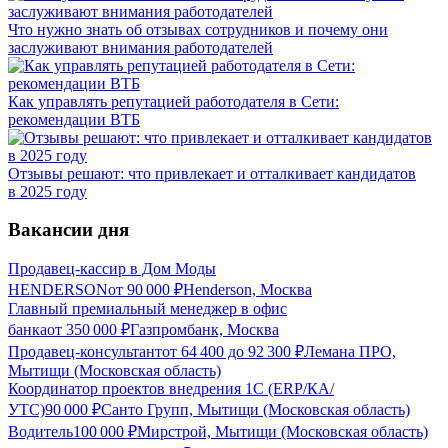
Что нужно знать об отзывах сотрудников и почему они
заслуживают внимания работодателей
Как управлять репутацией работодателя в Сети:
рекомендации ВТБ
Отзывы решают: что привлекает и отталкивает кандидатов
в 2025 году
Вакансии дня
Продавец-кассир в Дом Моды
HENDERSON
от
90 000
₽
Henderson, Москва
Главный премиальный менеджер в офис
банка
от
350 000
₽
Газпромбанк, Москва
Продавец-консультант
от
64 400
до
92 300
₽
Лемана ПРО,
Мытищи (Московская область)
Координатор проектов внедрения 1С (ERP/КА/
УТС)
90 000
₽
Санто Групп, Мытищи (Московская область)
Водитель
100 000
₽
Мирстрой, Мытищи (Московская область)