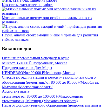
Как стать счастливее на работе
Мягкие навыки: почему они особенно важны и как их
развивать
Паузы, анализ своих эмоций и ещё 4 приёма для развития
гибких навыков
Вакансии дня
Главный премиальный менеджер в офис
банка
от
350 000
₽
Газпромбанк, Москва
Продавец-кассир в Дом Моды
HENDERSON
от
90 000
₽
Henderson, Москва
Слесарь по эксплуатации и ремонту газоиспользующего
оборудования (ремонтник)
от
80 500
до
91 000
₽
Мособлгаз,
Мытищи (Московская область)
Ассистент врача-
стоматолога
от
80 000
до
100 000
₽
Микроскопная
стоматология, Мытищи (Московская область)
Педагог дополнительного образования (нейроматематика и