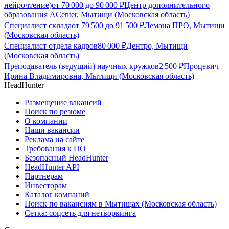
нейрочтение)
от
70 000
до
90 000
₽
Центр дополнительного
образования ACenter, Мытищи (Московская область)
Специалист склада
от
79 500
до
91 500
₽
Лемана ПРО, Мытищи
(Московская область)
Специалист отдела кадров
80 000
₽
Дентро, Мытищи
(Московская область)
Преподаватель (ведущий) научных кружков
2 500
₽
Процевич
Ирина Владимировна, Мытищи (Московская область)
HeadHunter
Размещение вакансий
Поиск по резюме
О компании
Наши вакансии
Реклама на сайте
Требования к ПО
Безопасный HeadHunter
HeadHunter API
Партнерам
Инвесторам
Каталог компаний
Поиск по вакансиям в Мытищах (Московская область)
Сетка: соцсеть для нетворкинга