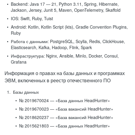
Backend:
Java 17 — 21, Python 3.11, Spring, Hibernate,
Jackson, Jersey, Junit 5, Maven, OpenTelemetry, Skaffold
IOS:
Swift, Ruby, Tuist
Android:
Kotlin, Kotlin Script (kts), Gradle Convention Plugins,
Ruby
Работа с данными:
PostgreSQL, Scylla, Redis, ClickHouse,
Elasticsearch, Kafka, Hadoop, Flink, Spark
Инфраструктура:
Nginx, Ansible, MinIo, Docker, Consul,
Grafana
Информация о правах на базы данных и программах
ЭВМ, включенных в реестр отечественного ПО
Базы данных
№ 2019670024 — «База данных HeadHunter»
№ 2019670023 — «База вакансий HeadHunter»
№ 2018620237 — «База вакансий HeadHunter»
№ 2015621803 — «База данных HeadHunter»