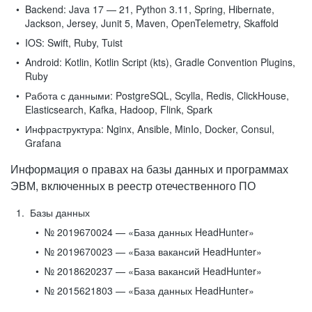
Backend:
Java 17 — 21, Python 3.11, Spring, Hibernate,
Jackson, Jersey, Junit 5, Maven, OpenTelemetry, Skaffold
IOS:
Swift, Ruby, Tuist
Android:
Kotlin, Kotlin Script (kts), Gradle Convention Plugins,
Ruby
Работа с данными:
PostgreSQL, Scylla, Redis, ClickHouse,
Elasticsearch, Kafka, Hadoop, Flink, Spark
Инфраструктура:
Nginx, Ansible, MinIo, Docker, Consul,
Grafana
Информация о правах на базы данных и программах
ЭВМ, включенных в реестр отечественного ПО
Базы данных
№ 2019670024 — «База данных HeadHunter»
№ 2019670023 — «База вакансий HeadHunter»
№ 2018620237 — «База вакансий HeadHunter»
№ 2015621803 — «База данных HeadHunter»