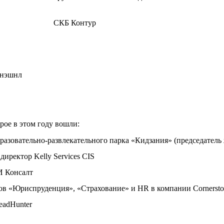
СКБ Контур
рнэшнл
рое в этом году вошли:
бразовательно-развлекательного парка «Кидзания» (председатель
директор Kelly Services CIS
И Консалт
тов «Юриспруденция», «Страхование» и HR в компании Cornersto
eadHunter