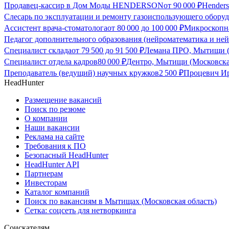
Продавец-кассир в Дом Моды HENDERSON
от
90 000
₽
Hender
Слесарь по эксплуатации и ремонту газоиспользующего обору
Ассистент врача-стоматолога
от
80 000
до
100 000
₽
Микроскопна
Педагог дополнительного образования (нейроматематика и ней
Специалист склада
от
79 500
до
91 500
₽
Лемана ПРО, Мытищи (
Специалист отдела кадров
80 000
₽
Дентро, Мытищи (Московска
Преподаватель (ведущий) научных кружков
2 500
₽
Процевич Ир
HeadHunter
Размещение вакансий
Поиск по резюме
О компании
Наши вакансии
Реклама на сайте
Требования к ПО
Безопасный HeadHunter
HeadHunter API
Партнерам
Инвесторам
Каталог компаний
Поиск по вакансиям в Мытищах (Московская область)
Сетка: соцсеть для нетворкинга
Соискателям