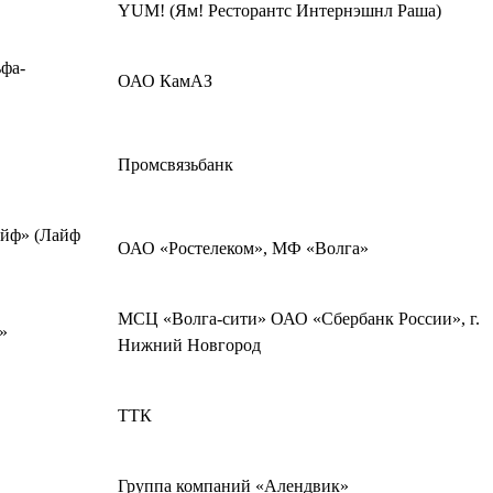
YUM! (Ям! Ресторантс Интернэшнл Раша)
фа-
ОАО КамАЗ
Промсвязьбанк
айф» (Лайф
ОАО «Ростелеком», МФ «Волга»
МСЦ «Волга-сити» ОАО «Сбербанк России», г.
»
Нижний Новгород
ТТК
Группа компаний «Алендвик»