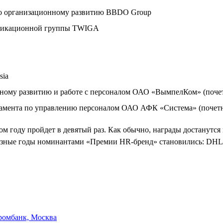
по организационному развитию BBDO Group
муникационной группы TWIGA
sia
онному развитию и работе с персоналом ОАО «ВымпелКом» (поч
ртамента по управлению персоналом ОАО АФК «Система» (поче
году пройдет в девятый раз. Как обычно, награды достанутся к
азные годы номинантами «Премии HR-бренд» становились: DHL E
ромбанк, Москва