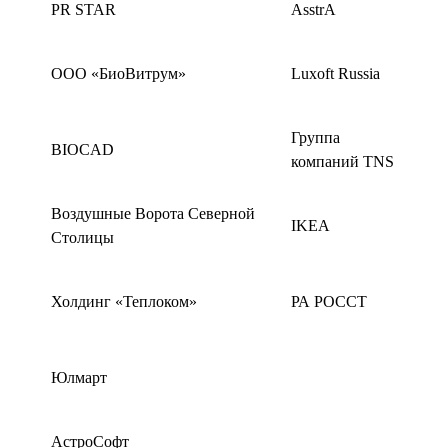
PR STAR
AsstrA
ООО «БиоВитрум»
Luxoft Russia
Группа
BIOCAD
компаний TNS
Воздушные Ворота Северной
IKEA
Столицы
Холдинг «Теплоком»
РА РОССТ
Юлмарт
АстроСофт