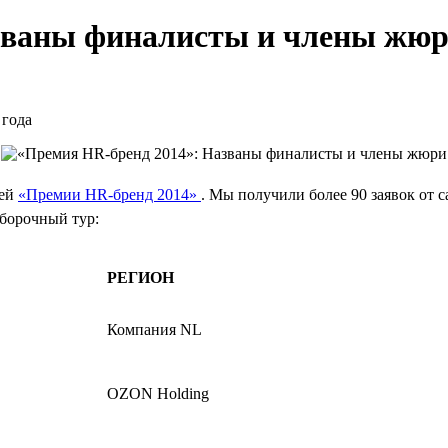
званы финалисты и члены жю
 года
лей
«Премии HR-бренд 2014»
. Мы получили более 90 заявок от
тборочный тур:
РЕГИОН
Компания NL
OZON Holding