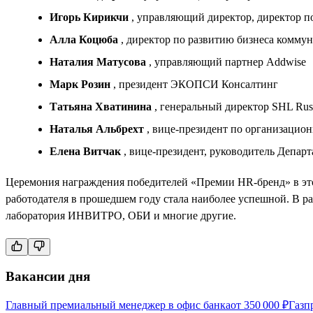
Игорь Кирикчи
, управляющий директор, директор 
Алла Коцюба
, директор по развитию бизнеса ком
Наталия Матусова
, управляющий партнер Addwise
Марк Розин
, президент ЭКОПСИ Консалтинг
Татьяна Хватинина
, генеральный директор SHL Rus
Наталья Альбрехт
, вице-президент по организаци
Елена Витчак
, вице-президент, руководитель Депа
Церемония награждения победителей «Премии HR-бренд» в этом 
работодателя в прошедшем году стала наиболее успешной. В р
лаборатория ИНВИТРО, ОБИ и многие другие.
Вакансии дня
Главный премиальный менеджер в офис банка
от
350 000
₽
Газп