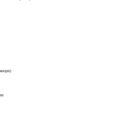
 жюри)
ne