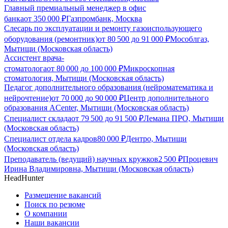
Главный премиальный менеджер в офис
банка
от
350 000
₽
Газпромбанк, Москва
Слесарь по эксплуатации и ремонту газоиспользующего
оборудования (ремонтник)
от
80 500
до
91 000
₽
Мособлгаз,
Мытищи (Московская область)
Ассистент врача-
стоматолога
от
80 000
до
100 000
₽
Микроскопная
стоматология, Мытищи (Московская область)
Педагог дополнительного образования (нейроматематика и
нейрочтение)
от
70 000
до
90 000
₽
Центр дополнительного
образования ACenter, Мытищи (Московская область)
Специалист склада
от
79 500
до
91 500
₽
Лемана ПРО, Мытищи
(Московская область)
Специалист отдела кадров
80 000
₽
Дентро, Мытищи
(Московская область)
Преподаватель (ведущий) научных кружков
2 500
₽
Процевич
Ирина Владимировна, Мытищи (Московская область)
HeadHunter
Размещение вакансий
Поиск по резюме
О компании
Наши вакансии