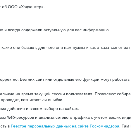
ет об ООО «Хэдхантер».
но и всегда содержали актуальную для вас информацию.
акие они бывают, для чего они нам нужны и как отказаться от их 
рректно. Без них сайт или отдельные его функции могут работат
альную на время текущей сессии пользователя. Позволяют собира
 проводят, возникают ли ошибки.
их действия и вашем выборе на сайтах.
х web-ресурсов и анализа сетевого трафика с учетом ваших инд
есть в
Реестре персональных данных на сайте Роскомнадзора
. Там