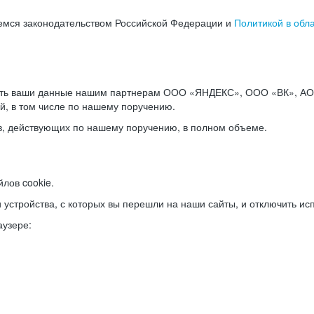
емся законодательством Российской Федерации и
Политикой в обл
ать ваши данные нашим партнерам ООО «ЯНДЕКС», ООО «ВК», АО 
й, в том числе по нашему поручению.
в, действующих по нашему поручению, в полном объеме.
лов cookie.
и устройства, с которых вы перешли на наши сайты, и отключить ис
аузере: