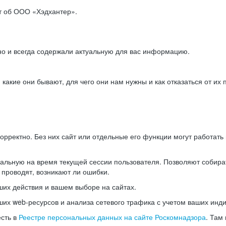
ет об ООО «Хэдхантер».
но и всегда содержали актуальную для вас информацию.
акие они бывают, для чего они нам нужны и как отказаться от их 
рректно. Без них сайт или отдельные его функции могут работат
альную на время текущей сессии пользователя. Позволяют собира
 проводят, возникают ли ошибки.
их действия и вашем выборе на сайтах.
х web-ресурсов и анализа сетевого трафика с учетом ваших инд
есть в
Реестре персональных данных на сайте Роскомнадзора
. Там