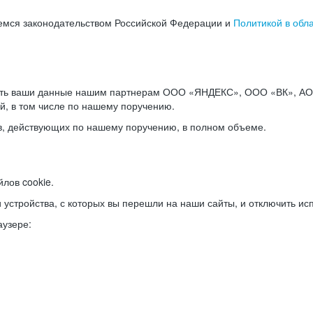
емся законодательством Российской Федерации и
Политикой в обл
ать ваши данные нашим партнерам ООО «ЯНДЕКС», ООО «ВК», АО 
й, в том числе по нашему поручению.
в, действующих по нашему поручению, в полном объеме.
лов cookie.
и устройства, с которых вы перешли на наши сайты, и отключить ис
аузере: