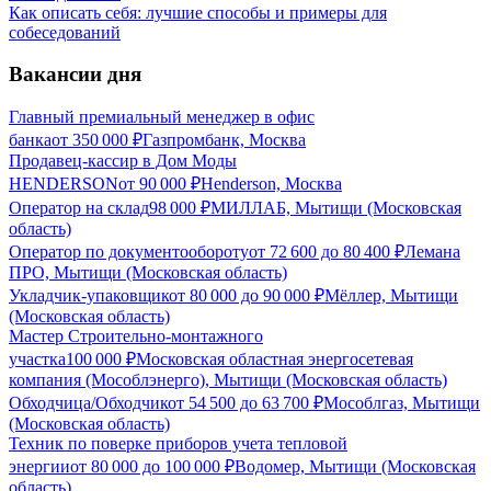
Как описать себя: лучшие способы и примеры для
собеседований
Вакансии дня
Главный премиальный менеджер в офис
банка
от
350 000
₽
Газпромбанк, Москва
Продавец-кассир в Дом Моды
HENDERSON
от
90 000
₽
Henderson, Москва
Оператор на склад
98 000
₽
МИЛЛАБ, Мытищи (Московская
область)
Оператор по документообороту
от
72 600
до
80 400
₽
Лемана
ПРО, Мытищи (Московская область)
Укладчик-упаковщик
от
80 000
до
90 000
₽
Мёллер, Мытищи
(Московская область)
Мастер Строительно-монтажного
участка
100 000
₽
Московская областная энергосетевая
компания (Мособлэнерго), Мытищи (Московская область)
Обходчица/Обходчик
от
54 500
до
63 700
₽
Мособлгаз, Мытищи
(Московская область)
Техник по поверке приборов учета тепловой
энергии
от
80 000
до
100 000
₽
Водомер, Мытищи (Московская
область)