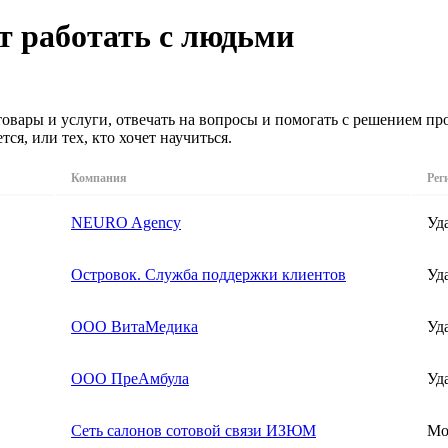
ит работать с людьми
овары и услуги, отвечать на вопросы и помогать с решением пр
ся, или тех, кто хочет научиться.
Компания
Рег
NEURO Agency
Уд
Островок. Служба поддержки клиентов
Уд
ООО ВитаМедика
Уд
ООО ПреАмбула
Уд
Сеть салонов сотовой связи ИЗЮМ
Мо