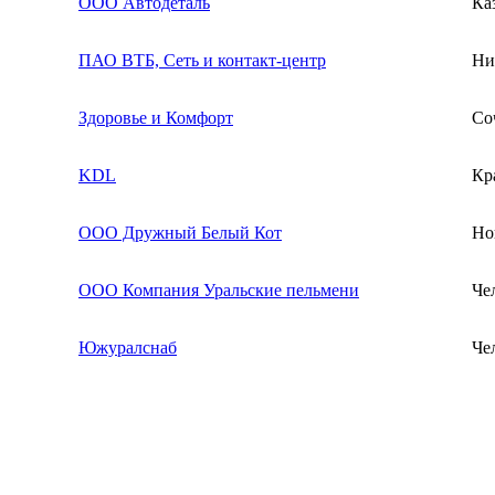
ООО Автодеталь
Ка
ПАО ВТБ, Сеть и контакт-центр
Ни
Здоровье и Комфорт
Со
KDL
Кр
ООО Дружный Белый Кот
Но
ООО Компания Уральские пельмени
Че
Южуралснаб
Че