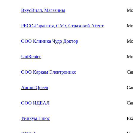
ВкусВилл. Магазины
Мо
РЕСО-Гарантия, САО, Страховой Агент
Мо
ООО Клиника Чудо Доктор
Мо
UniRenter
Мо
ООО Каркам Электроникс
Са
Aurum Queen
Са
ООО ИДЕАЛ
Са
Уникум Плюс
Ек