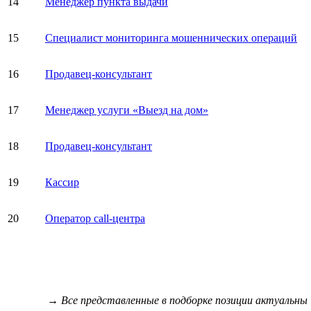
14
Менеджер пункта выдачи
15
Специалист мониторинга мошеннических операций
16
Продавец-консультант
17
Менеджер услуги «Выезд на дом»
18
Продавец-консультант
19
Кассир
20
Оператор call-центра
→ Все представленные в подборке позиции актуальны