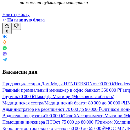
на момент публикации материала
Найти работу
↩
На главную блога
8
Вакансии дня
Продавец-кассир в Дом Моды HENDERSON
от
90 000
₽
Hender
Главный премиальный менеджер в офис банка
от
350 000
₽
Газп
Грузчик
70 000
₽
Пакофф, Мытищи (Московская область)
Медицинская сестра/Медицинский брат
от
80 000
до
90 000
₽
ЦМ
Администратор на ресепшен
от
70 000
до
90 000
₽
Оптиком Конн
Водитель погрузчика
100 000
₽
СтройАссортимент, Мытищи (Мос
Помощник инженера ПТО
от
75 000
до
80 000
₽
Римком Холдинг
Координатор торгового отдела
от
60 000
до
65 000
₽
МОС-МИЛК, 