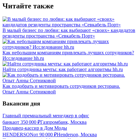
Читайте также
В малый бизнес по любви: как выбирают «своих» кандидатов
резиденты пространства «Севкабель Порт»
Как небольшим компаниям привлекать лучших сотрудников?
Исследование hh.ru
Найти сотрудника мечты: как работают алгоритмы hh.ru
Как подобрать и мотивировать сотрудников ресторана.
Опыт Анны Сотниковой
Вакансии дня
Главный премиальный менеджер в офис
банка
от
350 000
₽
Газпромбанк, Москва
Продавец-кассир в Дом Моды
HENDERSON
от
90 000
₽
Henderson, Москва