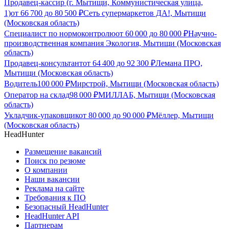
Продавец-кассир (г. Мытищи, Коммунистическая улица,
1)
от
66 700
до
80 500
₽
Сеть супермаркетов ДА!, Мытищи
(Московская область)
Специалист по нормоконтролю
от
60 000
до
80 000
₽
Научно-
производственная компания Экология, Мытищи (Московская
область)
Продавец-консультант
от
64 400
до
92 300
₽
Лемана ПРО,
Мытищи (Московская область)
Водитель
100 000
₽
Мирстрой, Мытищи (Московская область)
Оператор на склад
98 000
₽
МИЛЛАБ, Мытищи (Московская
область)
Укладчик-упаковщик
от
80 000
до
90 000
₽
Мёллер, Мытищи
(Московская область)
HeadHunter
Размещение вакансий
Поиск по резюме
О компании
Наши вакансии
Реклама на сайте
Требования к ПО
Безопасный HeadHunter
HeadHunter API
Партнерам