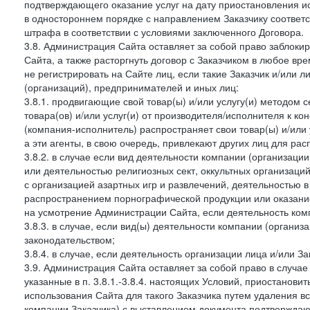
подтверждающего оказание услуг на дату приостановления ис
в одностороннем порядке с направлением Заказчику соответ
штрафа в соответствии с условиями заключенного Договора.
3.8. Администрация Сайта оставляет за собой право заблоки
Сайта, а также расторгнуть договор с Заказчиком в любое в
не регистрировать на Сайте лиц, если такие Заказчик и/или 
(организаций), предпринимателей и иных лиц:
3.8.1. продвигающие свой товар(ы) и/или услугу(и) методом 
товара(ов) и/или услуг(и) от производителя/исполнителя к к
(компания-исполнитель) распространяет свои товар(ы) и/или 
а эти агенты, в свою очередь, привлекают других лиц для ра
3.8.2. в случае если вид деятельности компании (организаци
или деятельностью религиозных сект, оккультных организаций
с организацией азартных игр и развлечений, деятельностью 
распространением порнографической продукции или оказанием
на усмотрение Администрации Сайта, если деятельность ком
3.8.3. в случае, если вид(ы) деятельности компании (органи
законодательством;
3.8.4. в случае, если деятельность организации лица и/или З
3.9. Администрация Сайта оставляет за собой право в случа
указанные в п. 3.8.1.-3.8.4. настоящих Условий, приостанови
использования Сайта для такого Заказчика путем удаления 
компании Заказчика) с выставлением документа подтверждаю