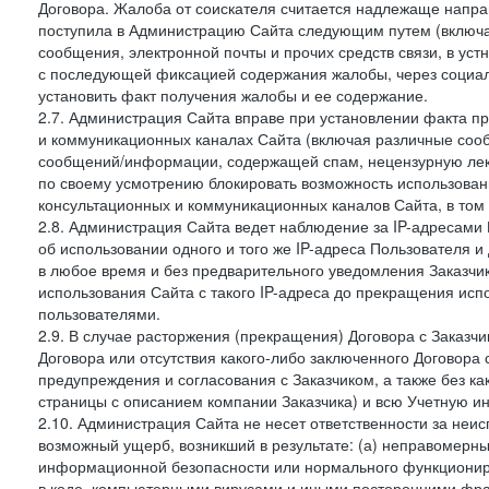
Договора. Жалоба от соискателя считается надлежаще напра
поступила в Администрацию Сайта следующим путем (включая
сообщения, электронной почты и прочих средств связи, в уст
с последующей фиксацией содержания жалобы, через социа
установить факт получения жалобы и ее содержание.
2.7. Администрация Сайта вправе при установлении факта 
и коммуникационных каналах Сайта (включая различные сооб
сообщений/информации, содержащей спам, нецензурную лекс
по своему усмотрению блокировать возможность использов
консультационных и коммуникационных каналов Сайта, в том 
2.8. Администрация Сайта ведет наблюдение за IP-адресами 
об использовании одного и того же IP-адреса Пользователя 
в любое время и без предварительного уведомления Заказчи
использования Сайта с такого IP-адреса до прекращения исп
пользователями.
2.9. В случае расторжения (прекращения) Договора с Заказч
Договора или отсутствия какого-либо заключенного Договора
предупреждения и согласования с Заказчиком, а также без к
страницы с описанием компании Заказчика) и всю Учетную и
2.10. Администрация Сайта не несет ответственности за неи
возможный ущерб, возникший в результате: (а) неправомерн
информационной безопасности или нормального функциониров
в коде, компьютерными вирусами и иными посторонними фраг