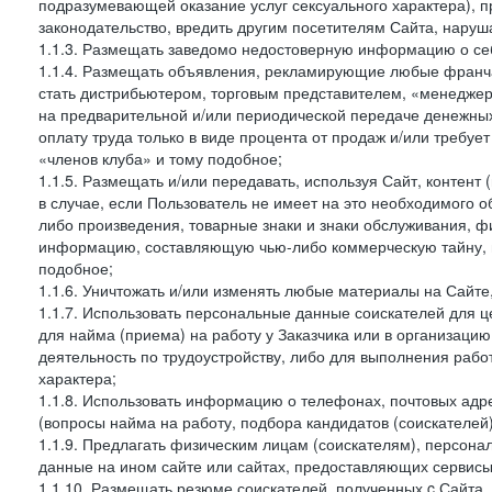
подразумевающей оказание услуг сексуального характера), 
законодательство, вредить другим посетителям Сайта, наруша
1.1.3. Размещать заведомо недостоверную информацию о себ
1.1.4. Размещать объявления, рекламирующие любые франча
стать дистрибьютером, торговым представителем, «менедже
на предварительной и/или периодической передаче денежны
оплату труда только в виде процента от продаж и/или требуе
«членов клуба» и тому подобное;
1.1.5. Размещать и/или передавать, используя Сайт, контент
в случае, если Пользователь не имеет на это необходимого 
либо произведения, товарные знаки и знаки обслуживания,
информацию, составляющую чью-либо коммерческую тайну, и
подобное;
1.1.6. Уничтожать и/или изменять любые материалы на Сайте
1.1.7. Использовать персональные данные соискателей для ц
для найма (приема) на работу у Заказчика или в организаци
деятельность по трудоустройству, либо для выполнения рабо
характера;
1.1.8. Использовать информацию о телефонах, почтовых адре
(вопросы найма на работу, подбора кандидатов (соискателей
1.1.9. Предлагать физическим лицам (соискателям), персон
данные на ином сайте или сайтах, предоставляющих сервисы 
1.1.10. Размещать резюме соискателей, полученных c Сайта,