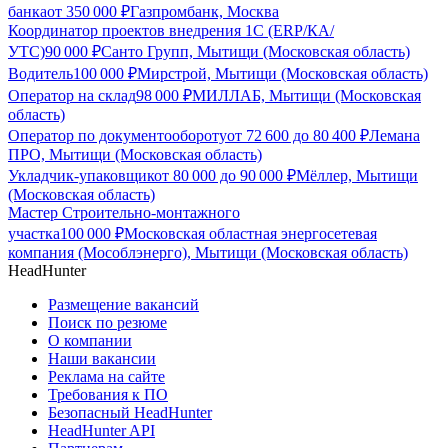
банка
от
350 000
₽
Газпромбанк, Москва
Координатор проектов внедрения 1С (ERP/КА/
УТС)
90 000
₽
Санто Групп, Мытищи (Московская область)
Водитель
100 000
₽
Мирстрой, Мытищи (Московская область)
Оператор на склад
98 000
₽
МИЛЛАБ, Мытищи (Московская
область)
Оператор по документообороту
от
72 600
до
80 400
₽
Лемана
ПРО, Мытищи (Московская область)
Укладчик-упаковщик
от
80 000
до
90 000
₽
Мёллер, Мытищи
(Московская область)
Мастер Строительно-монтажного
участка
100 000
₽
Московская областная энергосетевая
компания (Мособлэнерго), Мытищи (Московская область)
HeadHunter
Размещение вакансий
Поиск по резюме
О компании
Наши вакансии
Реклама на сайте
Требования к ПО
Безопасный HeadHunter
HeadHunter API