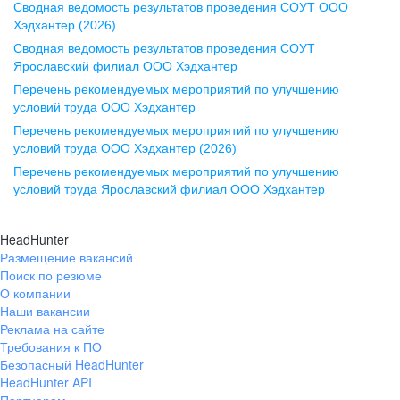
Сводная ведомость результатов проведения СОУТ ООО
ул. Комиссаржевской, д. 10,
Хэдхантер (2026)
офис 1212
Сводная ведомость результатов проведения СОУТ
+7 473 280-05-05
Ярославский филиал ООО Хэдхантер
pr@vrn.hh.ru
Перечень рекомендуемых мероприятий по улучшению
условий труда ООО Хэдхантер
Казань
Перечень рекомендуемых мероприятий по улучшению
ул. Спартаковская, д. 2А, этаж 3,
условий труда ООО Хэдхантер (2026)
помещение 15
Перечень рекомендуемых мероприятий по улучшению
условий труда Ярославский филиал ООО Хэдхантер
+7 843 212-12-50
pr@kzn.hh.ru
HeadHunter
Размещение вакансий
Екатеринбург
Поиск по резюме
ул. Боевых Дружин, стр. 20,
О компании
5 этаж, офис 505, 521
Наши вакансии
Реклама на сайте
+7 343 226-79-99
Требования к ПО
pr@ural.hh.ru
Безопасный HeadHunter
HeadHunter API
Краснодар