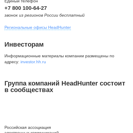
Единый телефон
+7 800 100-64-27
звонок из регионов России бесплатный
Региональные офисы HeadHunter
Москва
Инвесторам
внутригородская территория
Информационные материалы компании размещены по
Муниципальный округ Тверской,
адресу:
investor.hh.ru
2-я Брестская ул., д. 48,
помещение 25
+7 495 974-64-27
Группа компаний HeadHunter состоит
+7 495 980-64-27
в сообществах
+7 495 134-92-24
press@hh.ru
Санкт-Петербург
ул. Жуковского, д. 19, особняк
Российская ассоциация
Юргенса, 4 этаж
электронных коммуникаций