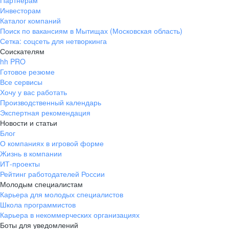
Партнерам
Инвесторам
ул. Янковского, д. 169, 7 этаж,
Каталог компаний
706 каб.
Поиск по вакансиям в Мытищах (Московская область)
+7 861 205-55-57
Сетка: соцсеть для нетворкинга
pr@krd.hh.ru
Соискателям
hh PRO
Готовое резюме
Владивосток
Все сервисы
пер. Ланинский д. 4, офис 3.4
Хочу у вас работать
Производственный календарь
+7 423 202-33-28
Экспертная рекомендация
pr@dv.hh.ru
Новости и статьи
Блог
Новосибирск
О компаниях в игровой форме
Жизнь в компании
ул. Большевистская, д. 35,
ИТ-проекты
помещение 21
Рейтинг работодателей России
+7 383 207-94-64
Молодым специалистам
Карьера для молодых специалистов
pr@nsk.hh.ru
Школа программистов
Карьера в некоммерческих организациях
Минск
Боты для уведомлений