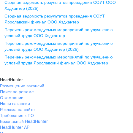
Сводная ведомость результатов проведения СОУТ ООО
ул. Комиссаржевской, д. 10,
Хэдхантер (2026)
офис 1212
Сводная ведомость результатов проведения СОУТ
+7 473 280-05-05
Ярославский филиал ООО Хэдхантер
pr@vrn.hh.ru
Перечень рекомендуемых мероприятий по улучшению
условий труда ООО Хэдхантер
Казань
Перечень рекомендуемых мероприятий по улучшению
ул. Спартаковская, д. 2А, этаж 3,
условий труда ООО Хэдхантер (2026)
помещение 15
Перечень рекомендуемых мероприятий по улучшению
условий труда Ярославский филиал ООО Хэдхантер
+7 843 212-12-50
pr@kzn.hh.ru
HeadHunter
Размещение вакансий
Екатеринбург
Поиск по резюме
ул. Боевых Дружин, стр. 20,
О компании
5 этаж, офис 505, 521
Наши вакансии
Реклама на сайте
+7 343 226-79-99
Требования к ПО
pr@ural.hh.ru
Безопасный HeadHunter
HeadHunter API
Краснодар