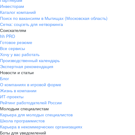
Партнерам
Инвесторам
ул. Янковского, д. 169, 7 этаж,
Каталог компаний
706 каб.
Поиск по вакансиям в Мытищах (Московская область)
+7 861 205-55-57
Сетка: соцсеть для нетворкинга
pr@krd.hh.ru
Соискателям
hh PRO
Готовое резюме
Владивосток
Все сервисы
пер. Ланинский д. 4, офис 3.4
Хочу у вас работать
Производственный календарь
+7 423 202-33-28
Экспертная рекомендация
pr@dv.hh.ru
Новости и статьи
Блог
Новосибирск
О компаниях в игровой форме
Жизнь в компании
ул. Большевистская, д. 35,
ИТ-проекты
помещение 21
Рейтинг работодателей России
+7 383 207-94-64
Молодым специалистам
Карьера для молодых специалистов
pr@nsk.hh.ru
Школа программистов
Карьера в некоммерческих организациях
Минск
Боты для уведомлений