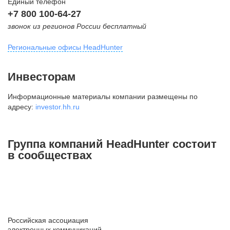
Единый телефон
+7 800 100-64-27
звонок из регионов России бесплатный
Региональные офисы HeadHunter
Москва
Инвесторам
внутригородская территория
Информационные материалы компании размещены по
Муниципальный округ Тверской,
адресу:
investor.hh.ru
2-я Брестская ул., д. 48,
помещение 25
+7 495 974-64-27
Группа компаний HeadHunter состоит
+7 495 980-64-27
в сообществах
+7 495 134-92-24
press@hh.ru
Санкт-Петербург
ул. Жуковского, д. 19, особняк
Российская ассоциация
Юргенса, 4 этаж
электронных коммуникаций