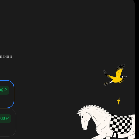
мпании
96
₽
088
₽