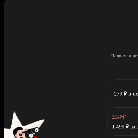
Поднимем рез
279
₽
в н
3 587
₽
1 499
₽
за 