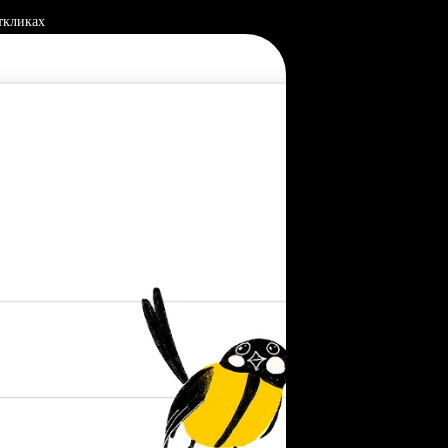
ткликах