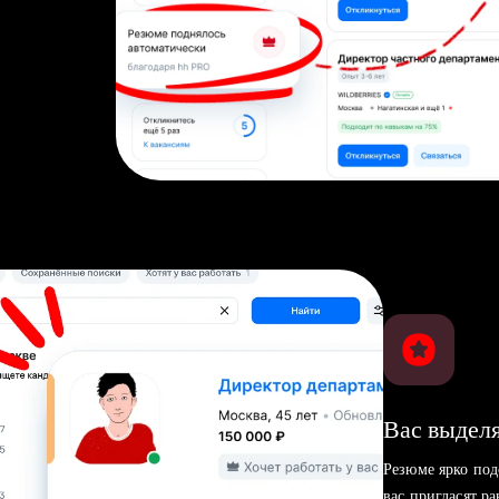
Вас выделя
Резюме ярко под
вас пригласят р