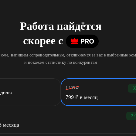
Работа найдётся
скорее
c
юме, напишем сопроводительные, откликнемся за вас в выбранные ко
и покажем статистику по конкурентам
1 195
₽
−3
еделю
799
₽
в месяц
−2 
3 месяца