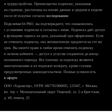
тратите много времени на поиск и вручную поднимаете
и трудоустройства. Преимущества подписки, указанные
резюме
на странице, рассчитаны на основе данных в среднем в неделю
после её покупки согласно
хотите сравнить себя с конкурентами и оценить шансы
исследованию
Подключая hh PRO, вы подтверждаете, что ознакомились
с условиями подписки и согласны с ними. Подписка даёт доступ
к функциям сервиса на срок, указанный при оформлении. Если
не отменить подписку, она автоматически продлится на тот же
срок. Вы имеете право в любое время отменить подписку
в личном кабинете — доступ к услугам сохранится до конца
оплаченного периода. Все платежи за подписку являются
окончательными и не подлежат возврату, кроме случаев,
предусмотренных законодательством. Полные условия есть
в оферте
ООО «Хэдхантер», ОГРН 1067761906805, 125047, г. Москва,
вн. тер. г. Муниципальный округ Тверской, ул. 2-я Брестская,
д. 48, помещ. 25