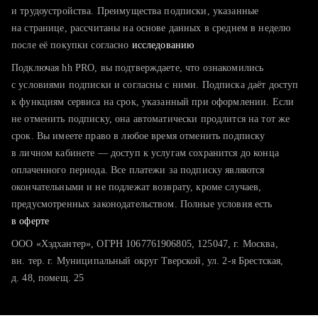
тратите много времени на поиск и вручную поднимаете
и трудоустройства. Преимущества подписки, указанные
резюме
на странице, рассчитаны на основе данных в среднем в неделю
после её покупки согласно
хотите сравнить себя с конкурентами и оценить шансы
исследованию
Подключая hh PRO, вы подтверждаете, что ознакомились
с условиями подписки и согласны с ними. Подписка даёт доступ
к функциям сервиса на срок, указанный при оформлении. Если
не отменить подписку, она автоматически продлится на тот же
срок. Вы имеете право в любое время отменить подписку
в личном кабинете — доступ к услугам сохранится до конца
оплаченного периода. Все платежи за подписку являются
окончательными и не подлежат возврату, кроме случаев,
предусмотренных законодательством. Полные условия есть
в оферте
ООО «Хэдхантер», ОГРН 1067761906805, 125047, г. Москва,
вн. тер. г. Муниципальный округ Тверской, ул. 2-я Брестская,
д. 48, помещ. 25